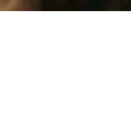
Mach deinen Weg zum
Abenteuer.
Mit Subaru und der Outdōor-
1
Prämie
.