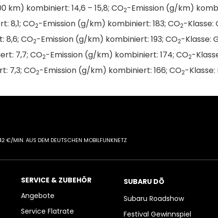
km) kombiniert: 14,6 – 15,8; CO
-Emission (g/km) kombin
2
t: 8,1; CO
-Emission (g/km) kombiniert: 183; CO
-Klasse: 
2
2
: 8,6; CO
-Emission (g/km) kombiniert: 193; CO
-Klasse: G
2
2
ert: 7,7; CO
-Emission (g/km) kombiniert: 174; CO
-Klasse
2
2
t: 7,3; CO
-Emission (g/km) kombiniert: 166; CO
-Klasse: 
2
2
0,42 €/MIN. AUS DEM DEUTSCHEN MOBILFUNKNETZ
SERVICE & ZUBEHÖR
SUBARU DŌ
Angebote
Subaru Roadshow
Service Flatrate
Festival Gewinnspiel