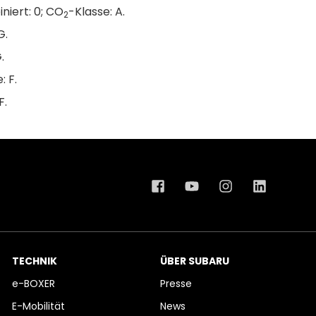
iert: 0; CO
-Klasse: A.
2
G.
.
: F.
F.
TECHNIK
ÜBER SUBARU
e-BOXER
Presse
E-Mobilität
News