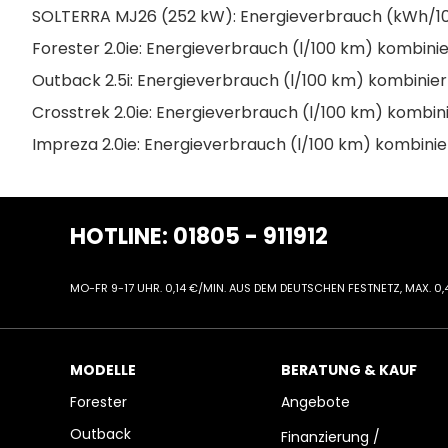
SOLTERRA MJ26 (252 kW): Energieverbrauch (kWh/100 
Forester 2.0ie: Energieverbrauch (l/100 km) kombinier
Outback 2.5i: Energieverbrauch (l/100 km) kombiniert
Crosstrek 2.0ie: Energieverbrauch (l/100 km) kombini
Impreza 2.0ie: Energieverbrauch (l/100 km) kombinier
HOTLINE: 01805 - 911912
MO-FR 9-17 UHR. 0,14 €/MIN. AUS DEM DEUTSCHEN FESTNETZ, MAX. 
MODELLE
BERATUNG & KAUF
Forester
Angebote
Outback
Finanzierung /