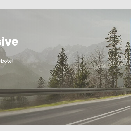
sive
ebote!